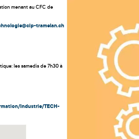
mation menant au CFC de
chnologie@cip-tramelan.ch
atique: les samedis de 7h30 à
ormation/Industrie/TECH-